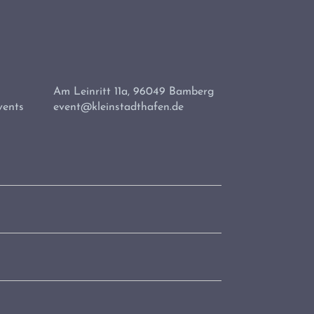
Am Leinritt 11a, 96049 Bamberg
vents
event@kleinstadthafen.de