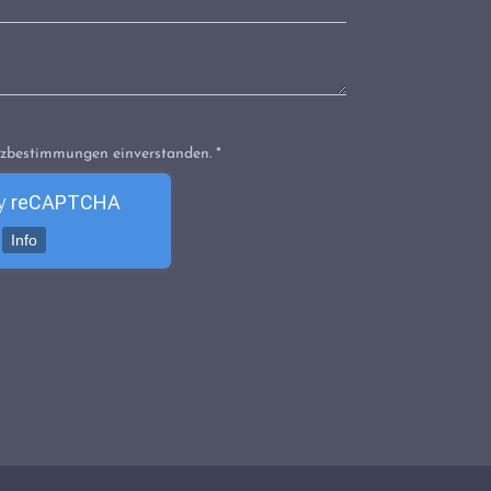
tzbestimmungen einverstanden. *
by
reCAPTCHA
Info