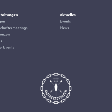
staltungen
Aktuelles
gen
Events
schaftermeetings
News
renzen
gs
e Events