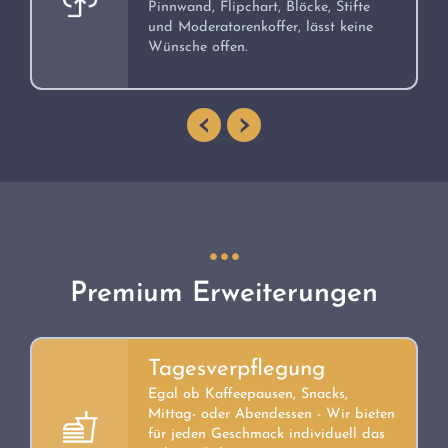
Pinnwand, Flipchart, Blöcke, Stifte
und Moderatorenkoffer, lässt keine
Wünsche offen.
‹
›
Premium Erweiterungen
Tagesverpflegung
Egal ob Kaffeepausen, Snacks,
Mittag- oder Abendessen - Wir bieten
für jeden Geschmack individuell das